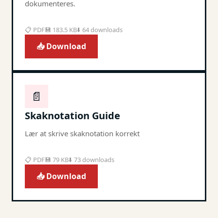
dokumenteres.
📋 PDF
💾 183.5 KB
⬇️ 64 downloads
📥 Download
📄
Skaknotation Guide
Lær at skrive skaknotation korrekt
📋 PDF
💾 79 KB
⬇️ 73 downloads
📥 Download