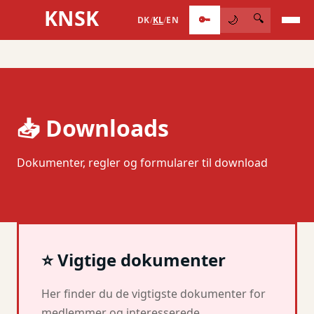
KNSK
🔑
🔍
🌙
DK
/
KL
/
EN
📥 Downloads
Dokumenter, regler og formularer til download
⭐ Vigtige dokumenter
Her finder du de vigtigste dokumenter for
medlemmer og interesserede