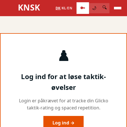
KNSK
🔑
🔍
🌙
DK
/
KL
/
EN
♟️
Log ind for at løse taktik-
øvelser
Login er påkrævet for at tracke din Glicko
taktik-rating og spaced repetition.
Log ind →