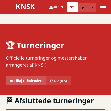
KNSK
🔑
🔍
🌙
DK
/
KL
/
EN
🏆 Turneringer
Officielle turneringer og mesterskaber
arrangeret af KNSK
📅 Tilføj til kalender
📋 Alle (ICS)
🏁 Afsluttede turneringer