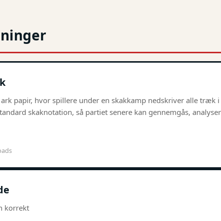
dninger
k
 ark papir, hvor spillere under en skakkamp nedskriver alle træk i 
tandard skaknotation, så partiet senere kan gennemgås, analysere
oads
de
n korrekt