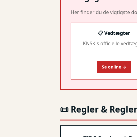
Her finder du de vigtigste
📋 Vedtægter
KNSK's officielle vedtæ
Se online →
📜 Regler & Regl