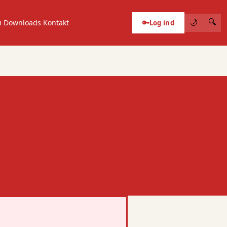
🔍
i
Downloads
Kontakt
🔑
Log ind
🌙