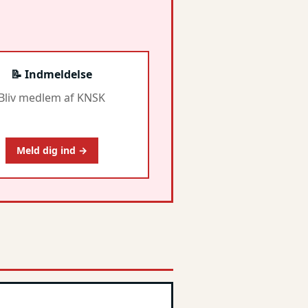
📝 Indmeldelse
Bliv medlem af KNSK
Meld dig ind →