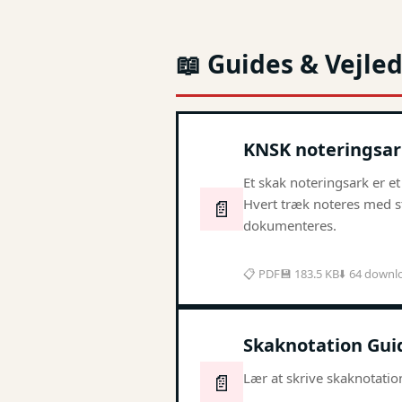
📖 Guides & Vejle
KNSK noteringsar
Et skak noteringsark er et
📄
Hvert træk noteres med s
dokumenteres.
📋 PDF
💾 183.5 KB
⬇️ 64 downl
Skaknotation Gui
📄
Lær at skrive skaknotatio