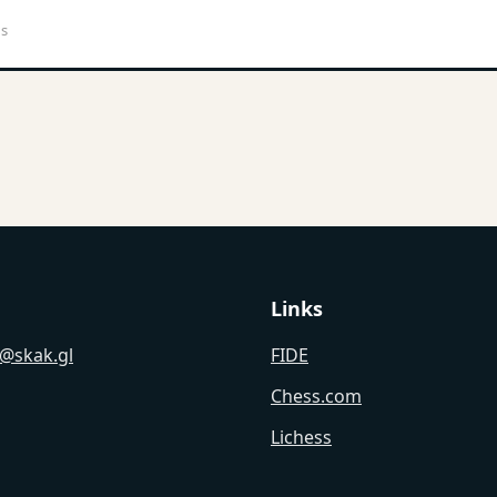
ds
Links
@skak.gl
FIDE
Chess.com
Lichess