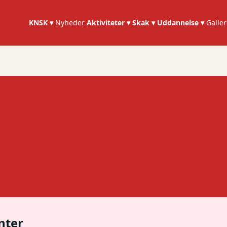
KNSK ▾
Nyheder
Aktiviteter ▾
Skak ▾
Uddannelse ▾
Galler
nter