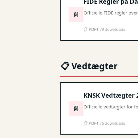
FIDE Regler på D
📄
Officielle FIDE regler over
📋 PDF
⬇️ 79 downloads
📋 Vedtægter
KNSK Vedtægter 
📄
Officielle vedtægter for 
📋 PDF
⬇️ 76 downloads