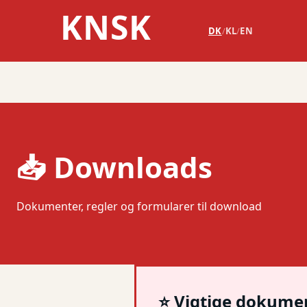
KNSK
DK
/
KL
/
EN
📥 Downloads
Dokumenter, regler og formularer til download
⭐ Vigtige dokume