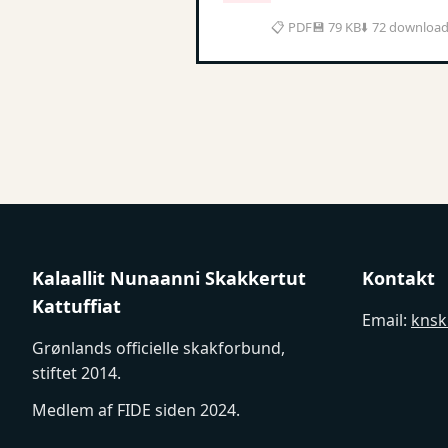
📋 PDF
💾 79 KB
⬇️ 72 downloa
Kalaallit Nunaanni Skakkertut
Kontakt
Kattuffiat
Email:
knsk
Grønlands officielle skakforbund,
stiftet 2014.
Medlem af FIDE siden 2024.