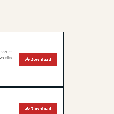
partiet.
s eller
📥 Download
📥 Download