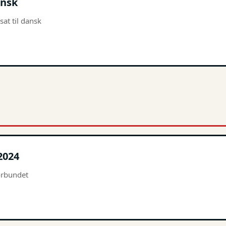
ansk
sat til dansk
2024
forbundet