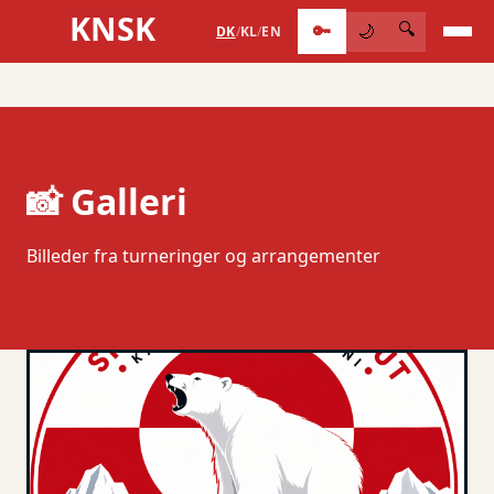
KNSK
🔑
🔍
🌙
DK
/
KL
/
EN
📸 Galleri
Billeder fra turneringer og arrangementer