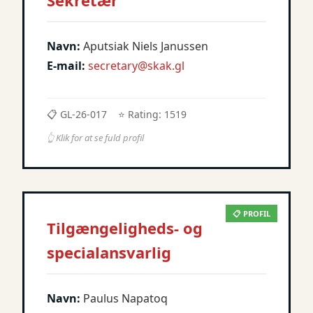
Sekretær
Navn:
Aputsiak Niels Janussen
E-mail:
secretary@skak.gl
📋 GL-26-017
⭐ Rating: 1519
👆 Klik for at se fuld profil
📋 PROFIL
Tilgængeligheds- og
specialansvarlig
Navn:
Paulus Napatoq