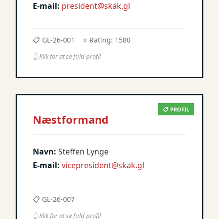
E-mail:
president@skak.gl
📋 GL-26-001
⭐ Rating: 1580
👆 Klik for at se fuld profil
📋 PROFIL
Næstformand
Navn:
Steffen Lynge
E-mail:
vicepresident@skak.gl
📋 GL-26-007
👆 Klik for at se fuld profil