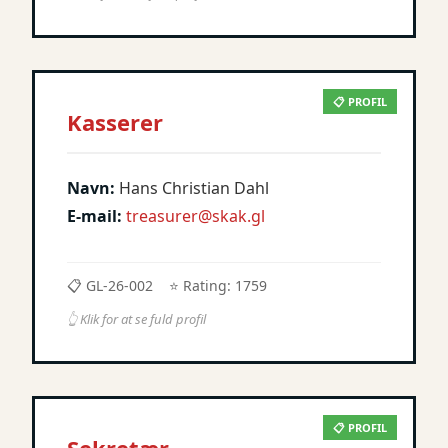
📋 PROFIL
Kasserer
Navn:
Hans Christian Dahl
E-mail:
treasurer@skak.gl
📋 GL-26-002
⭐ Rating: 1759
👆 Klik for at se fuld profil
📋 PROFIL