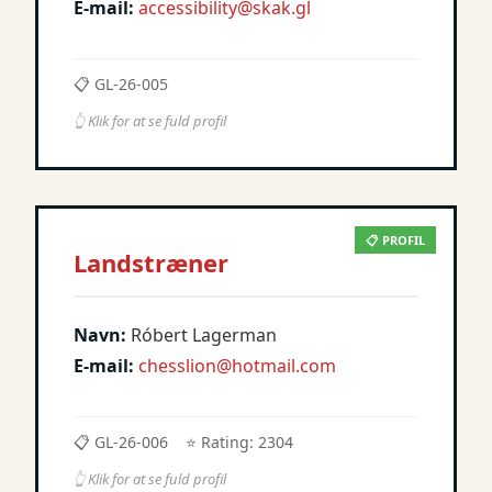
E-mail:
accessibility@skak.gl
📋 GL-26-005
👆 Klik for at se fuld profil
📋 PROFIL
Landstræner
Navn:
Róbert Lagerman
E-mail:
chesslion@hotmail.com
📋 GL-26-006
⭐ Rating: 2304
👆 Klik for at se fuld profil