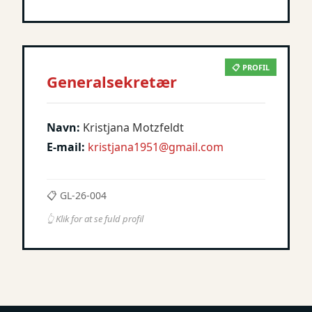
📋 PROFIL
Generalsekretær
Navn:
Kristjana Motzfeldt
E-mail:
kristjana1951@gmail.com
📋 GL-26-004
👆 Klik for at se fuld profil