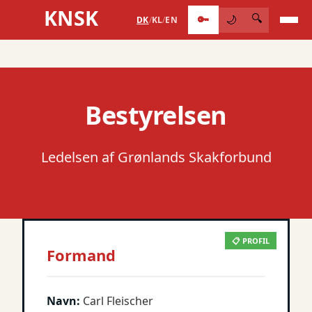
KNSK
🔑
🔍
🌙
DK
/
KL
/
EN
Bestyrelsen
Ledelsen af Grønlands Skakforbund
📋 PROFIL
Formand
Navn:
Carl Fleischer