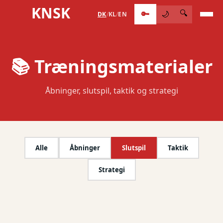
KNSK
🔑
🔍
🌙
DK
/
KL
/
EN
📚 Træningsmaterialer
Åbninger, slutspil, taktik og strategi
Alle
Åbninger
Slutspil
Taktik
Strategi