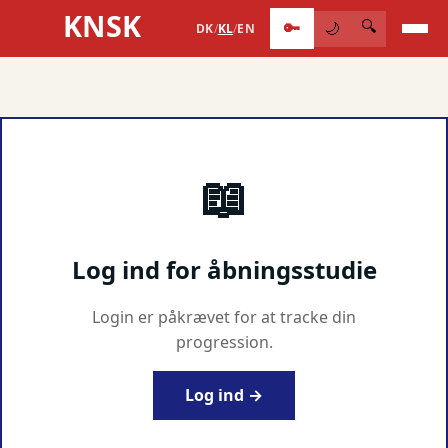
KNSK
🔑
🔍
🌙
DK
/
KL
/
EN
📖
Log ind for åbningsstudie
Login er påkrævet for at tracke din
progression.
Log ind →