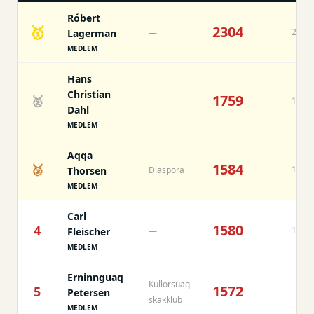
Róbert
🥇
2304
2304
Lagerman
—
MEDLEM
Hans
Christian
1759
🥈
1858
—
Dahl
MEDLEM
Aqqa
1584
🥉
1584
Thorsen
Diaspora
MEDLEM
Carl
1580
4
1655
Fleischer
—
MEDLEM
Erninnguaq
Kullorsuaq
1572
5
—
Petersen
skakklub
MEDLEM