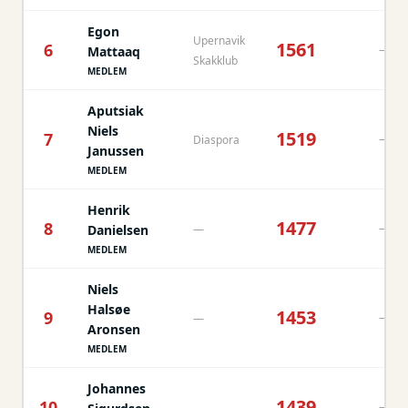
Egon
Upernavik
1561
6
—
Mattaaq
Skakklub
MEDLEM
Aputsiak
Niels
1519
7
—
Diaspora
Janussen
MEDLEM
Henrik
1477
8
—
Danielsen
—
MEDLEM
Niels
Halsøe
1453
9
—
—
Aronsen
MEDLEM
Johannes
1439
10
—
—