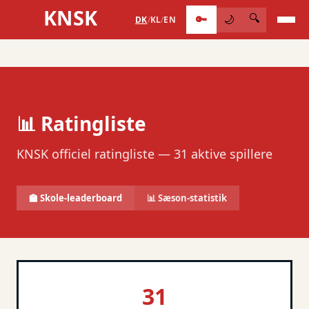
KNSK
🔑
🔍
🌙
DK
/
KL
/
EN
📊 Ratingliste
KNSK officiel ratingliste — 31 aktive spillere
🏫 Skole-leaderboard
📊 Sæson-statistik
31