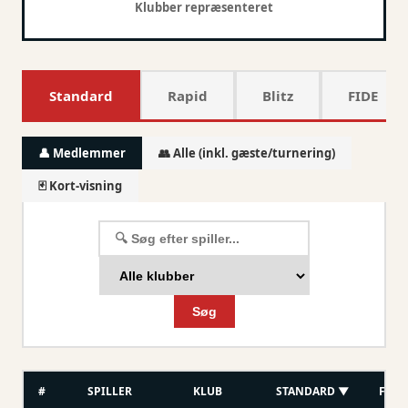
Klubber repræsenteret
Standard
Rapid
Blitz
FIDE
👤 Medlemmer
👥 Alle (inkl. gæste/turnering)
🃏 Kort-visning
Søg
#
SPILLER
KLUB
STANDARD ▼
FIDE