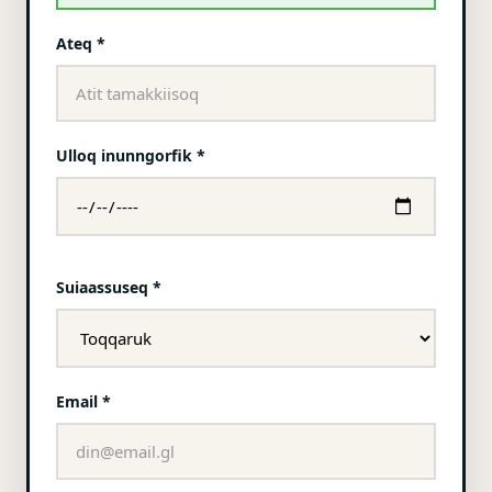
Ateq *
Ulloq inunngorfik *
Suiaassuseq *
Email *