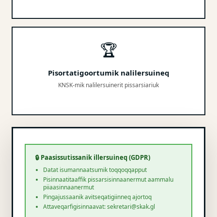
🏆
Pisortatigoortumik nalilersuineq
KNSK-mik nalilersuinerit pissarsiariuk
🔒 Paasissutissanik illersuineq (GDPR)
Datat isumannaatsumik toqqoqqapput
Pisinnaatitaaffik pissarsisinnaanermut aammalu
piiaasinnaanermut
Pingajussaanik avitseqatigiinneq ajortoq
Attaveqarfigisinnaavat: sekretari@skak.gl