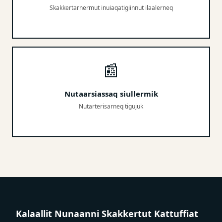
Skakkertarnermut inuiaqatigiinnut ilaalerneq
📰
Nutaarsiassaq siullermik
Nutarterisarneq tigujuk
Kalaallit Nunaanni Skakkertut Kattuffiat