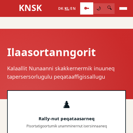
KNSK
🔑
🔍
🌙
DK
/
KL
/
EN
Ilaasortanngorit
Kalaallit Nunaanni skakkernermik inuuneq
tapersersorlugulu peqataaffigissallugu
♟️
Rally-nut peqataasarneq
Pisortatigoortumik unamminernut isersinnaaneq