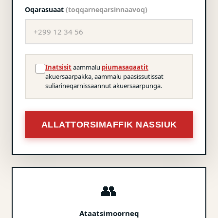
Oqarasuaat
(toqqarneqarsinnaavoq)
Inatsisit
aammalu
piumasaqaatit
akuersaarpakka, aammalu paasissutissat
suliarineqarnissaannut akuersaarpunga.
ALLATTORSIMAFFIK NASSIUK
👥
Ataatsimoorneq