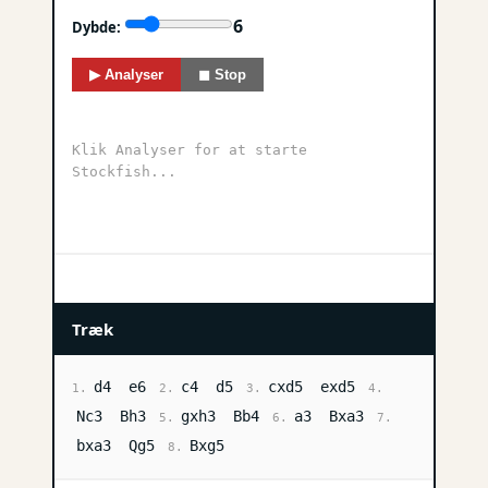
6
Dybde:
▶ Analyser
◼ Stop
Klik Analyser for at starte
Stockfish...
Træk
d4
e6
c4
d5
cxd5
exd5
1.
2.
3.
4.
Nc3
Bh3
gxh3
Bb4
a3
Bxa3
5.
6.
7.
bxa3
Qg5
Bxg5
8.