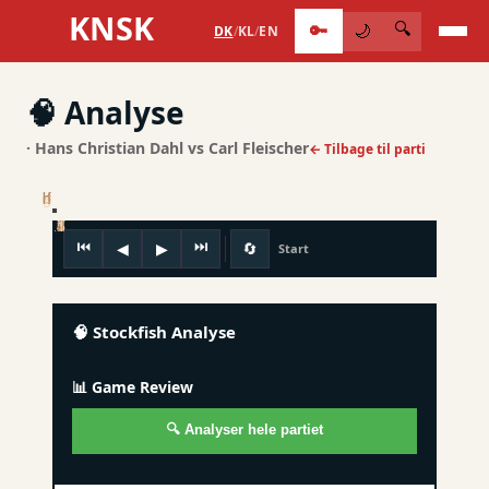
KNSK
🔑
🔍
🌙
DK
/
KL
/
EN
🧠 Analyse
· Hans Christian Dahl vs Carl Fleischer
← Tilbage til parti
⏮
⏭
◀
▶
🔄
Start
🧠 Stockfish Analyse
📊 Game Review
🔍 Analyser hele partiet