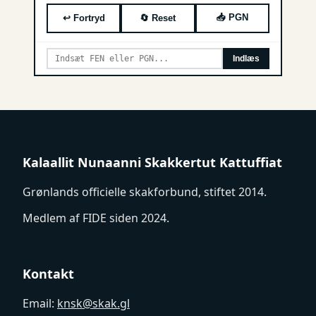
📥 PGN
↩ Fortryd
🔄 Reset
Indlæs
Kalaallit Nunaanni Skakkertut Kattuffiat
Grønlands officielle skakforbund, stiftet 2014.
Medlem af FIDE siden 2024.
Kontakt
Email:
knsk@skak.gl