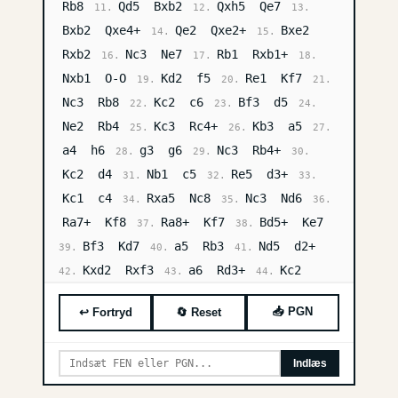
Rb8
Qd5
Bxb2
Qxh5
Qe7
11.
12.
13.
Bxb2
Qxe4+
Qe2
Qxe2+
Bxe2
14.
15.
Rxb2
Nc3
Ne7
Rb1
Rxb1+
16.
17.
18.
Nxb1
O-O
Kd2
f5
Re1
Kf7
19.
20.
21.
Nc3
Rb8
Kc2
c6
Bf3
d5
22.
23.
24.
Ne2
Rb4
Kc3
Rc4+
Kb3
a5
25.
26.
27.
a4
h6
g3
g6
Nc3
Rb4+
28.
29.
30.
Kc2
d4
Nb1
c5
Re5
d3+
31.
32.
33.
Kc1
c4
Rxa5
Nc8
Nc3
Nd6
34.
35.
36.
Ra7+
Kf8
Ra8+
Kf7
Bd5+
Ke7
37.
38.
Bf3
Kd7
a5
Rb3
Nd5
d2+
39.
40.
41.
Kxd2
Rxf3
a6
Rd3+
Kc2
42.
43.
44.
Rxd5
a7
Ra5
Rg8
Nc8
Rg7+
45.
46.
47.
📥 PGN
↩ Fortryd
🔄 Reset
Kc6
Rxg6+
Kb5
Rxh6
Nxa7
48.
49.
50.
h4
Kb4
Rb6+
Kc5
Rf6
Kd4
51.
52.
53.
Indlæs
h5
Nb5
h6
Na3+
Kb2
c3+
54.
55.
56.
Kc1
Kd3
Rd6+
Ke3
h7
Rb5
57.
58.
59.