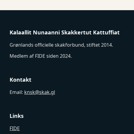
Re6+
Kf3
Ra6
Rb1#
60.
Kalaallit Nunaanni Skakkertut Kattuffiat
Grønlands officielle skakforbund, stiftet 2014.
Medlem af FIDE siden 2024.
Kontakt
Email:
knsk@skak.gl
Links
FIDE