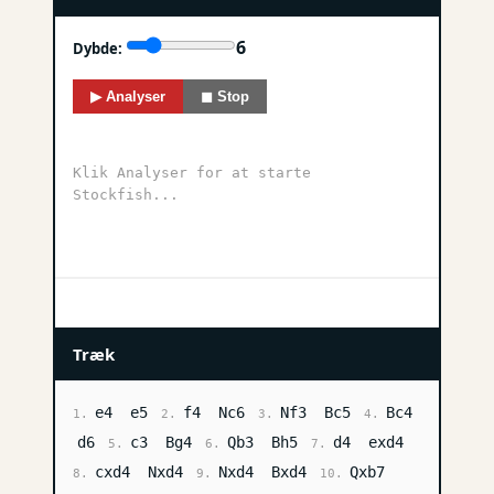
6
Dybde:
▶ Analyser
◼ Stop
Klik Analyser for at starte
Stockfish...
Træk
e4
e5
f4
Nc6
Nf3
Bc5
Bc4
1.
2.
3.
4.
d6
c3
Bg4
Qb3
Bh5
d4
exd4
5.
6.
7.
cxd4
Nxd4
Nxd4
Bxd4
Qxb7
8.
9.
10.