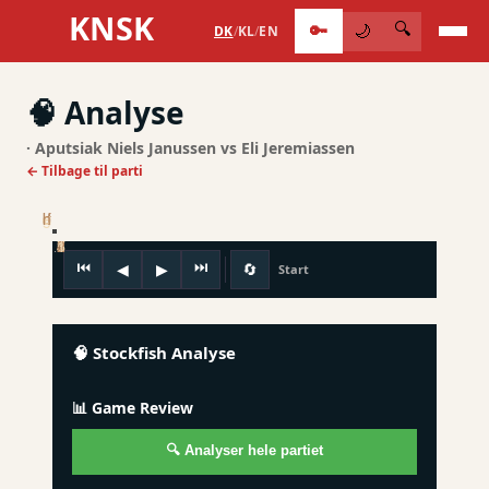
KNSK
🔑
🔍
🌙
DK
/
KL
/
EN
🧠 Analyse
· Aputsiak Niels Janussen vs Eli Jeremiassen
← Tilbage til parti
⏮
⏭
◀
▶
🔄
Start
🧠 Stockfish Analyse
📊 Game Review
🔍 Analyser hele partiet