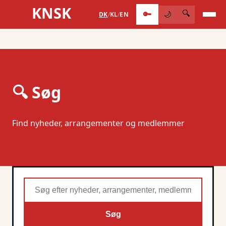
KNSK
🔑
🔍
🌙
DK
/
KL
/
EN
🔍 Søg
Find nyheder, arrangementer og medlemmer
Søg