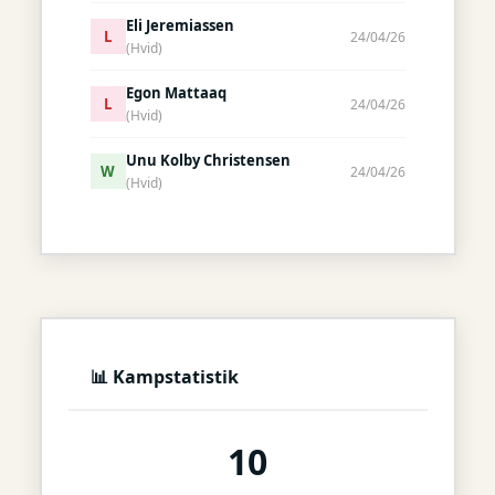
Eli Jeremiassen
L
24/04/26
(Hvid)
Egon Mattaaq
L
24/04/26
(Hvid)
Unu Kolby Christensen
W
24/04/26
(Hvid)
📊 Kampstatistik
10