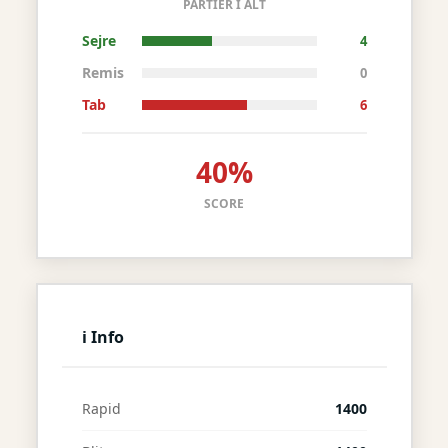
PARTIER I ALT
Sejre
4
Remis
0
Tab
6
40%
SCORE
ℹ Info
Rapid
1400