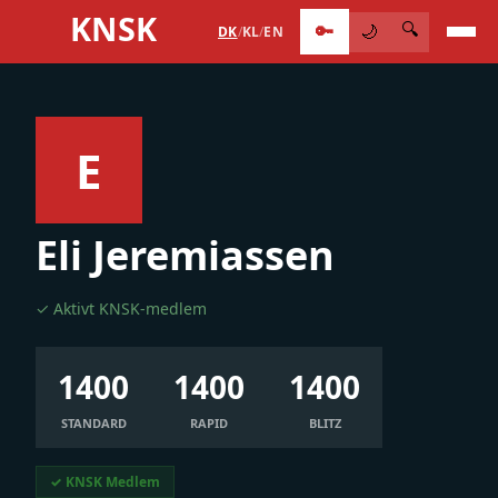
KNSK
🔑
🔍
🌙
DK
/
KL
/
EN
E
Eli Jeremiassen
✓ Aktivt KNSK-medlem
1400
1400
1400
STANDARD
RAPID
BLITZ
✓ KNSK Medlem