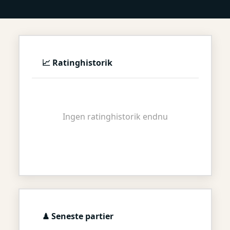
📈 Ratinghistorik
Ingen ratinghistorik endnu
♟ Seneste partier