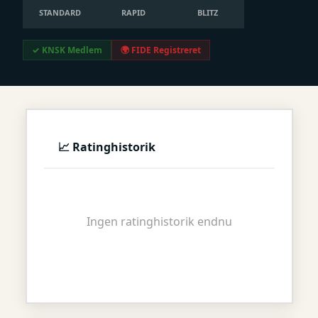
STANDARD
RAPID
BLITZ
✓ KNSK Medlem
🌍 FIDE Registreret
📈 Ratinghistorik
Ingen ratinghistorik endnu