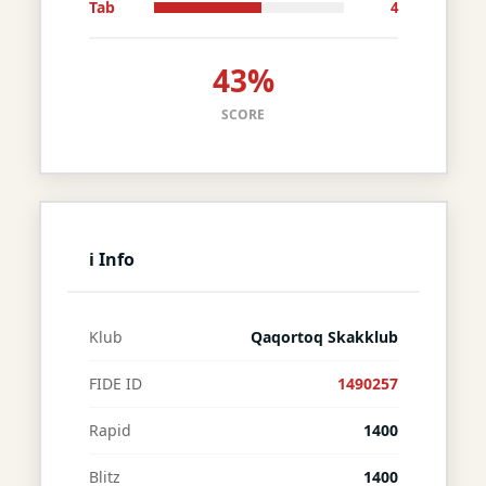
Tab
4
43%
SCORE
ℹ Info
Klub
Qaqortoq Skakklub
FIDE ID
1490257
Rapid
1400
Blitz
1400