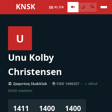
KNSK
🔑
🔍
🌙
DK
/
KL
/
EN
U
Unu Kolby
Christensen
🏛
Qaqortoq Skakklub
·
🌍 FIDE 1490257
·
✓ Aktivt
KNSK-medlem
1411
1400
1400