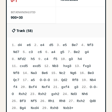
0-1
BETÆNKNINGSTID
900+30
📋 Træk (
58
)
1.
d4
e6
2.
e4
d5
3.
e5
Be7
4.
Nf3
Nd7
5.
c3
c6
6.
a4
g5
7.
Be2
g4
8.
Nfd2
h5
9.
c4
f5
10.
g3
h4
11.
cxd5
exd5
12.
Nb3
hxg3
13.
fxg3
Nf8
14.
Na3
Be6
15.
Nc2
Ng6
16.
Be3
Qc7
17.
a5
O-O-O
18.
Qd2
Rf8
19.
Nb4
f4
20.
Bxf4
Nxf4
21.
gxf4
g3
22.
O-O-
O
Rxh2
23.
Rxh2
gxh2
24.
Nd3
Nh6
25.
Bf3
Nf5
26.
Rh1
Rh8
27.
Rxh2
Qd8
28.
Bg4
Nxd4
29.
Rxh8
Nxb3+