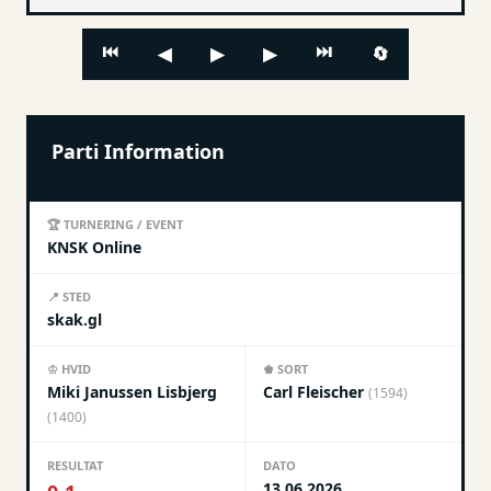
⏮
⏭
🔄
◀
▶
▶
Parti Information
🏆 TURNERING / EVENT
KNSK Online
📍 STED
skak.gl
♔ HVID
♚ SORT
Miki Janussen Lisbjerg
Carl Fleischer
(1594)
(1400)
RESULTAT
DATO
13.06.2026