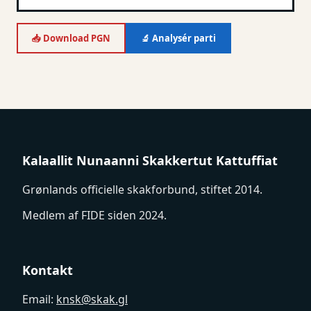
📥 Download PGN
🔬 Analysér parti
Kalaallit Nunaanni Skakkertut Kattuffiat
Grønlands officielle skakforbund, stiftet 2014.
Medlem af FIDE siden 2024.
Kontakt
Email:
knsk@skak.gl