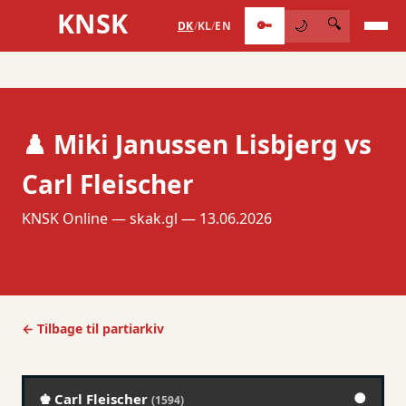
KNSK
🔑
🔍
🌙
DK
/
KL
/
EN
♟️ Miki Janussen Lisbjerg vs
Carl Fleischer
KNSK Online — skak.gl — 13.06.2026
← Tilbage til partiarkiv
●
♚ Carl Fleischer
(1594)