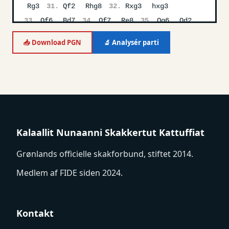
Rg3
31.
Qf2
Rhg8
32.
Rxg3
hxg3
33.
Qf6
Bd7
34.
Qf7
Re8
35.
Qg6
Qd2
36.
Qxg3
Qxd3+
37.
Ka1
Qxe3
38.
Qg8
📥 Download PGN
🔬 Analysér parti
Rxg8
Kalaallit Nunaanni Skakkertut Kattuffiat
Grønlands officielle skakforbund, stiftet 2014.
Medlem af FIDE siden 2024.
Kontakt