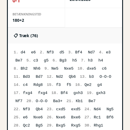
0-1
BETÆNKNINGSTID
180+2
📋 Træk (
76
)
1.
d4
e6
2.
Nf3
d5
3.
Bf4
Nd7
4.
e3
Be7
5.
c3
g5
6.
Bg3
h5
7.
h3
h4
8.
Bh2
Nh6
9.
Ne5
Nxe5
10.
dxe5
c6
11.
Bd3
Bd7
12.
Nd2
Qb6
13.
b3
O-O-O
14.
c4
Rdg8
15.
f3
f5
16.
Qe2
g4
17.
fxg4
fxg4
18.
Bf4
gxh3
19.
gxh3
Nf7
20.
O-O-O
Ba3+
21.
Kb1
Be7
22.
Nf3
Qb4
23.
cxd5
exd5
24.
Nd4
Ng5
25.
e6
Nxe6
26.
Nxe6
Bxe6
27.
Rc1
Bf6
28.
Qc2
Bg5
29.
Bxg5
Rxg5
30.
Rhg1