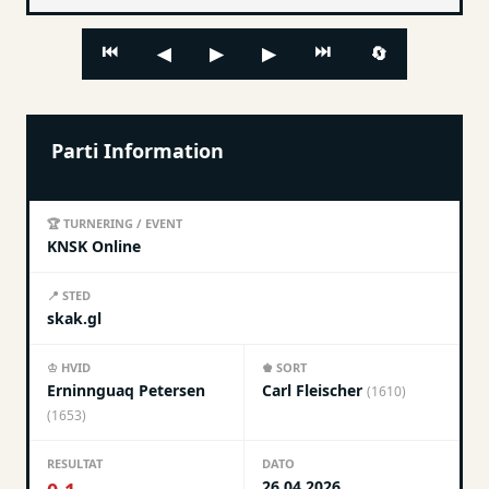
⏮
⏭
🔄
◀
▶
▶
Parti Information
🏆 TURNERING / EVENT
KNSK Online
📍 STED
skak.gl
♔ HVID
♚ SORT
Erninnguaq Petersen
Carl Fleischer
(1610)
(1653)
RESULTAT
DATO
26.04.2026