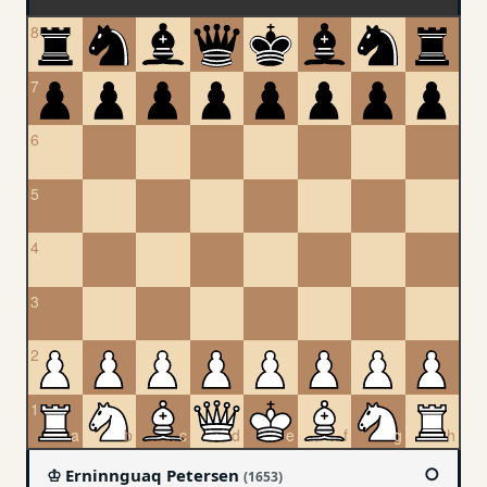
○
♔ Erninnguaq Petersen
(1653)