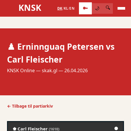
KNSK
🔑
🔍
🌙
DK
/
KL
/
EN
♟️ Erninnguaq Petersen vs
Carl Fleischer
KNSK Online — skak.gl — 26.04.2026
← Tilbage til partiarkiv
●
♚ Carl Fleischer
(1610)