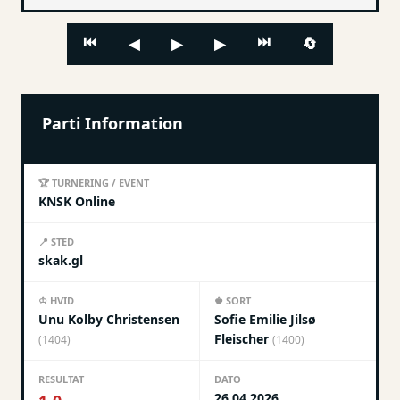
⏮
⏭
🔄
◀
▶
▶
Parti Information
🏆 TURNERING / EVENT
KNSK Online
📍 STED
skak.gl
♔ HVID
♚ SORT
Unu Kolby Christensen
Sofie Emilie Jilsø
Fleischer
(1404)
(1400)
RESULTAT
DATO
26.04.2026