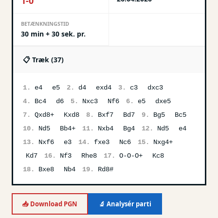
1-0
BETÆNKNINGSTID
30 min + 30 sek. pr.
📋 Træk (
37
)
1.
e4
e5
2.
d4
exd4
3.
c3
dxc3
4.
Bc4
d6
5.
Nxc3
Nf6
6.
e5
dxe5
7.
Qxd8+
Kxd8
8.
Bxf7
Bd7
9.
Bg5
Bc5
10.
Nd5
Bb4+
11.
Nxb4
Bg4
12.
Nd5
e4
13.
Nxf6
e3
14.
fxe3
Nc6
15.
Nxg4+
Kd7
16.
Nf3
Rhe8
17.
O-O-O+
Kc8
18.
Bxe8
Nb4
19.
Rd8#
📥 Download PGN
🔬 Analysér parti