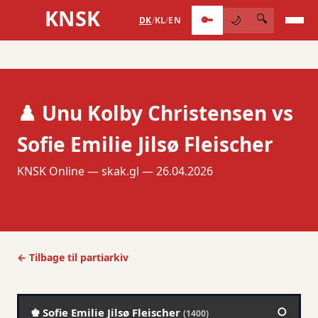
KNSK
🔑
🔍
🌙
DK
/
KL
/
EN
♟️ Unu Kolby Christensen vs
Sofie Emilie Jilsø Fleischer
KNSK Online — skak.gl — 26.04.2026
← Tilbage til partiarkiv
○
♚ Sofie Emilie Jilsø Fleischer
(1400)