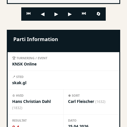
⏮
⏭
🔄
◀
▶
▶
Parti Information
🏆 TURNERING / EVENT
KNSK Online
📍 STED
skak.gl
♔ HVID
♚ SORT
Hans Christian Dahl
Carl Fleischer
(1632)
(1832)
RESULTAT
DATO
25.04.2026