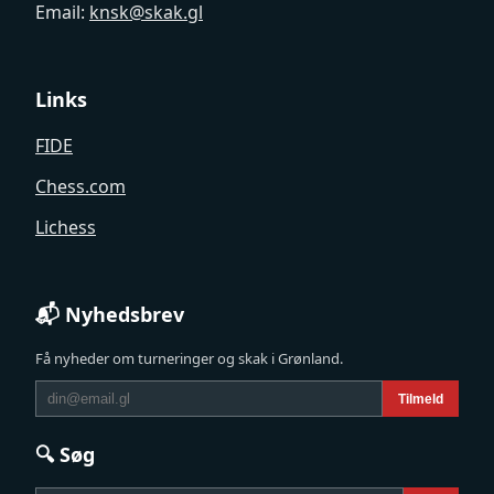
Email:
knsk@skak.gl
Links
FIDE
Chess.com
Lichess
📬 Nyhedsbrev
Få nyheder om turneringer og skak i Grønland.
Tilmeld
🔍 Søg