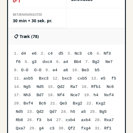
0-1
BETÆNKNINGSTID
30 min + 30 sek. pr.
📋 Træk (
78
)
1.
d4
e6
2.
c4
d5
3.
Nc3
c6
4.
Nf3
f6
5.
g3
dxc4
6.
a4
Bb4
7.
Bg2
Ne7
8.
O-O
O-O
9.
e4
a6
10.
Be3
b5
11.
axb5
Bxc3
12.
bxc3
cxb5
13.
e5
f5
14.
Ng5
Nd5
15.
Qd2
Ra7
16.
Rfb1
Nc6
17.
Nh3
Bd7
18.
Nf4
Nce7
19.
h4
Nxf4
20.
Bxf4
Bc6
21.
Qe3
Bxg2
22.
Kxg2
Nd5
23.
Qd2
Qd7
24.
h5
a5
25.
Bg5
Rb8
26.
f3
b4
27.
cxb4
axb4
28.
Rxa7
Qxa7
29.
g4
c3
30.
Qf2
fxg4
31.
Rf1