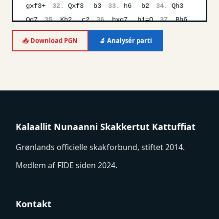
gxf3+
32.
Qxf3
b3
33.
h6
b2
34.
Qh3
Qd7
35.
Kh2
c2
36.
hxg7
b1=Q
37.
Bh6
Qxf1
38.
Qxf1
Qf7
39.
Qc4
Qh5+
📥 Download PGN
🔬 Analysér parti
Kalaallit Nunaanni Skakkertut Kattuffiat
Grønlands officielle skakforbund, stiftet 2014.
Medlem af FIDE siden 2024.
Kontakt