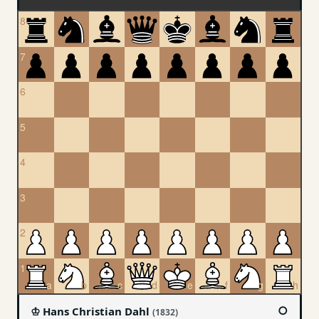
○
♔ Hans Christian Dahl
(1832)