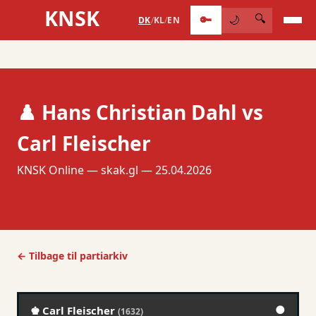
KNSK
🔑
🔍
🌙
DK
/
KL
/
EN
♟️ Hans Christian Dahl vs
Carl Fleischer
KNSK Online — skak.gl — 25.04.2026
← Tilbage til partiarkiv
●
♚ Carl Fleischer
(1632)