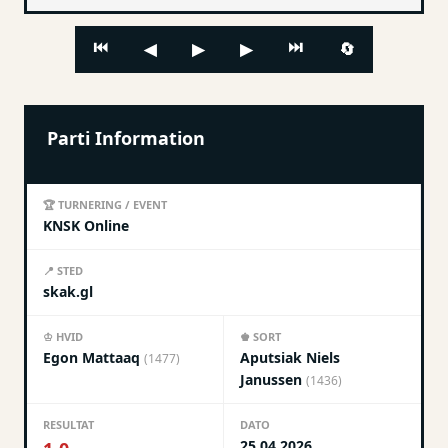
⏮
⏭
🔄
◀
▶
▶
Parti Information
🏆 TURNERING / EVENT
KNSK Online
📍 STED
skak.gl
♔ HVID
♚ SORT
Egon Mattaaq
Aputsiak Niels
(1477)
Janussen
(1436)
RESULTAT
DATO
25.04.2026