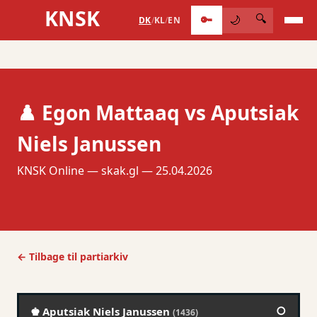
KNSK
🔑
🔍
🌙
DK
/
KL
/
EN
♟️ Egon Mattaaq vs Aputsiak
Niels Janussen
KNSK Online — skak.gl — 25.04.2026
← Tilbage til partiarkiv
○
♚ Aputsiak Niels Janussen
(1436)