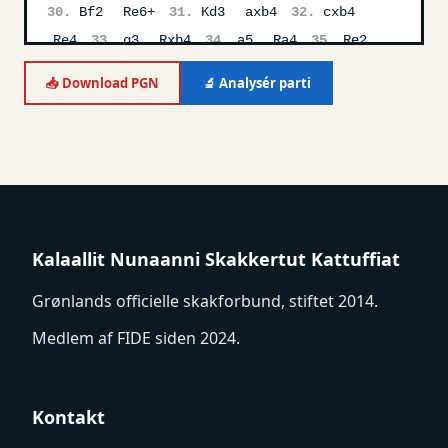
30.
Bf2
Re6+
31.
Kd3
axb4
32.
cxb4
Re4
33.
g3
Rxb4
34.
a5
Ra4
35.
Re2
Rxa5
36.
Re5
Rxe5
37.
fxe5
Kd7
📥 Download PGN
🔬 Analysér parti
38.
Be3
h5
39.
Kc4
Ke6
40.
Bf4
c6
41.
Kc5
b5
42.
Kxc6
b4
43.
Kc5
b3
44.
Bc1
Kxe5
45.
Kc4
h4
46.
Bf4+
Ke4
47.
Kxb3
Kf3
48.
Kc4
hxg3
49.
hxg3
Ke4
50.
Kc5
Kf3
51.
Kd5
Kg2
52.
Ke5
Kh3
53.
Kxf5
Kg2
54.
Kxg4
Kalaallit Nunaanni Skakkertut Kattuffiat
Grønlands officielle skakforbund, stiftet 2014.
Medlem af FIDE siden 2024.
Kontakt