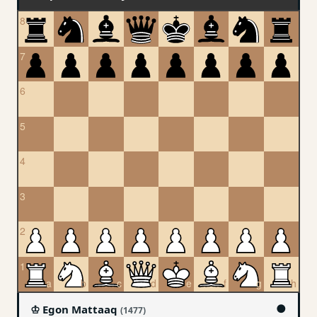
●
♔ Egon Mattaaq
(1477)