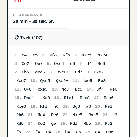
1-0
BETÆNKNINGSTID
30 min + 30 sek. pr.
📋 Træk (
107
)
1.
e4
e5
2.
Nf3
Nf6
3.
Nxe5
Nxe4
4.
Qe2
Qe7
5.
Qxe4
d6
6.
d4
Nc6
7.
Bb5
dxe5
8.
Bxc6+
Bd7
9.
Bxd7+
Kxd7
10.
Qxe5
Qxe5+
11.
dxe5
Re8
12.
O-O
Rxe5
13.
Nc3
Bc5
14.
Bf4
Re6
15.
Rad1+
Kc8
16.
Rfe1
Rhe8
17.
Rxe6
Rxe6
18.
Kf1
h6
19.
Bg3
a6
20.
Re1
Rb6
21.
Na4
Rc6
22.
Nxc5
Rxc5
23.
c3
Rd5
24.
Ke2
g5
25.
Rd1
Rb5
26.
Rd2
f5
27.
f4
g4
28.
b4
a5
29.
a4
Rb6