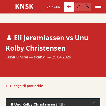
KNSK
🔑
🔍
🌙
DK
/
KL
/
EN
♟️ Eli Jeremiassen vs Unu
Kolby Christensen
KNSK Online — skak.gl — 25.04.2026
← Tilbage til partiarkiv
○
♚ Unu Kolby Christensen
(1423)