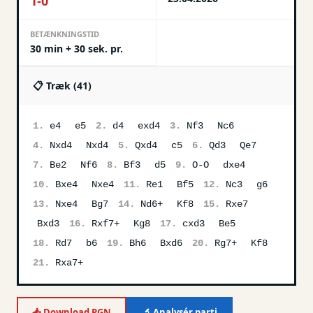
1-0
BETÆNKNINGSTID
30 min + 30 sek. pr.
📋 Træk (
41
)
1.
e4
e5
2.
d4
exd4
3.
Nf3
Nc6
4.
Nxd4
Nxd4
5.
Qxd4
c5
6.
Qd3
Qe7
7.
Be2
Nf6
8.
Bf3
d5
9.
O-O
dxe4
10.
Bxe4
Nxe4
11.
Re1
Bf5
12.
Nc3
g6
13.
Nxe4
Bg7
14.
Nd6+
Kf8
15.
Rxe7
Bxd3
16.
Rxf7+
Kg8
17.
cxd3
Be5
18.
Rd7
b6
19.
Bh6
Bxd6
20.
Rg7+
Kf8
21.
Rxa7+
📥 Download PGN
🔬 Analysér parti