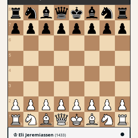
●
♔ Eli Jeremiassen
(1433)