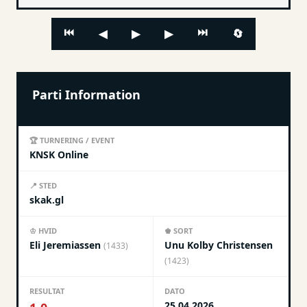
⏮
⏭
🔄
◀
▶
▶
Parti Information
🏆 TURNERING / EVENT
KNSK Online
📍 STED
skak.gl
♔ HVID
♚ SORT
Eli Jeremiassen
Unu Kolby Christensen
(1433)
(1423)
RESULTAT
DATO
25.04.2026