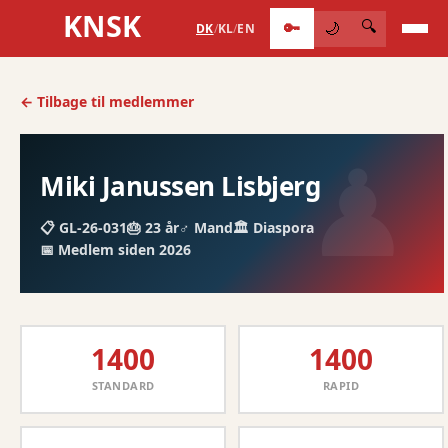
KNSK
🔑
🔍
🌙
DK
/
KL
/
EN
← Tilbage til medlemmer
Miki Janussen Lisbjerg
📋 GL-26-031
🎂 23 år
♂️ Mand
🏛️ Diaspora
📅 Medlem siden 2026
1400
1400
STANDARD
RAPID