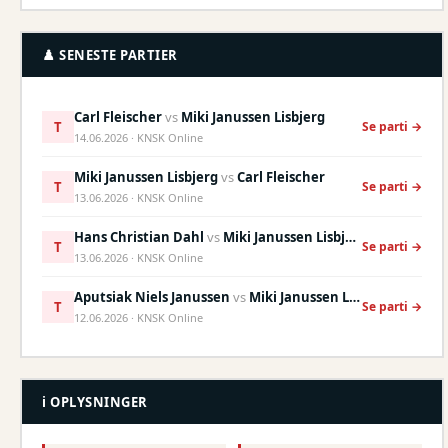
♟️ SENESTE PARTIER
Carl Fleischer
vs
Miki Janussen Lisbjerg
T
Se parti →
14.06.2026 · KNSK Online
Miki Janussen Lisbjerg
vs
Carl Fleischer
T
Se parti →
13.06.2026 · KNSK Online
Hans Christian Dahl
vs
Miki Janussen Lisbjerg
T
Se parti →
13.06.2026 · KNSK Online
Aputsiak Niels Janussen
vs
Miki Janussen Lisbjerg
T
Se parti →
12.06.2026 · KNSK Online
ℹ️ OPLYSNINGER