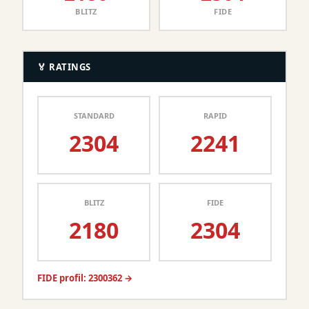
BLITZ
FIDE
🏅 RATINGS
STANDARD
RAPID
2304
2241
BLITZ
FIDE
2180
2304
FIDE profil: 2300362 →