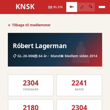
KNSK
🔑
🔍
🌙
DK
/
KL
/
EN
← Tilbage til medlemmer
Róbert Lagerman
📋 GL-26-006
🎂 64 år
♂️ Mand
📅 Medlem siden 2014
2304
2241
STANDARD
RAPID
2180
2304